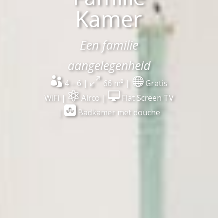
Kamer
Een familie
aangelegenheid

0

4 – 6 |
66 m² |
Gratis


WiFi |
Airco |
Flat Screen TV

|
Badkamer met douche