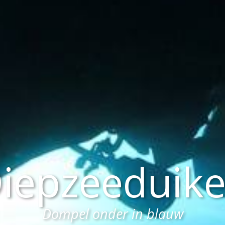
iepzeeduik
Dompel onder in blauw