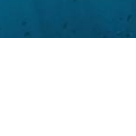
MET ABSOLUTE VEILIGHEID
itengewone onderwater e
en, onderwatergrotten, rotsformaties met duizenden k