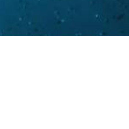
rvaring
leuren, observatie