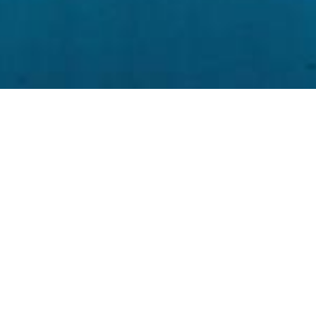
Home
»
Activiteiten & Excursies
»
Diepzeeduiken
Een bu
Oude scheepswrakk